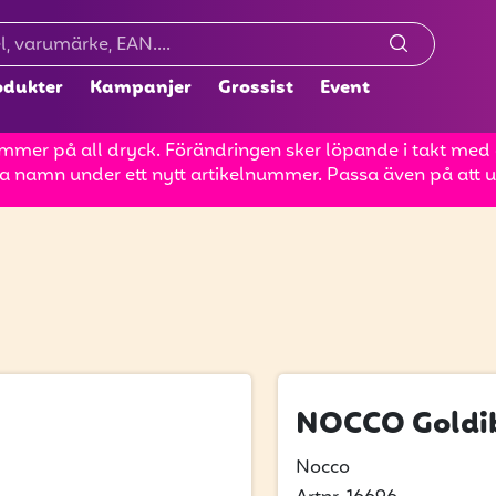
odukter
Kampanjer
Grossist
Event
mer på all dryck. Förändringen sker löpande i takt med at
a namn under ett nytt artikelnummer. Passa även på att up
NOCCO Goldi
Nocco