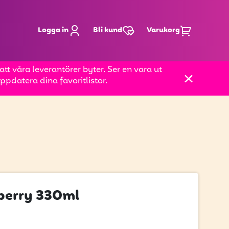
Logga in
Bli kund
Varukorg
t våra leverantörer byter. Ser en vara ut
pdatera dina favoritlistor.
berry 330ml