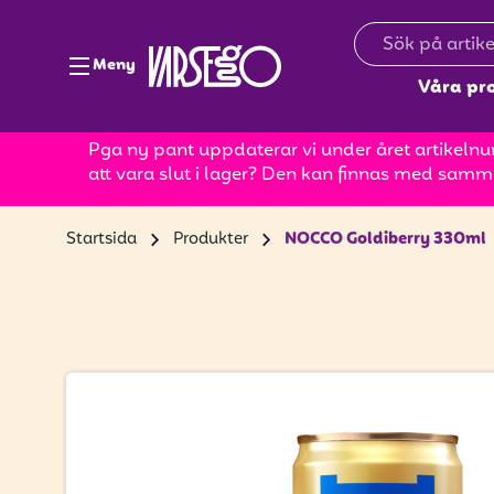
Meny
Våra pr
Pga ny pant uppdaterar vi under året artikelnum
att vara slut i lager? Den kan finnas med samm
Startsida
Produkter
NOCCO Goldiberry 330ml