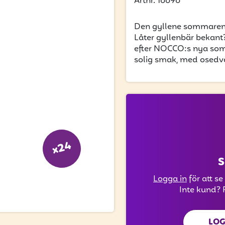
Artnr. 16696
Den gyllene sommaren 
Låter gyllenbär bekant
efter NOCCO:s nya somm
solig smak, med osedva
x24
S
Logga in
för att se
Inte kund? 
LOG