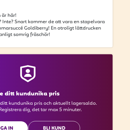
är här!
? Inte? Snart kommer de att vara en stapelvara
arsuccé Goldiberry! En otroligt lättdrucken
nligt somrig fräschör!
e ditt kundunika pris
 ditt kundunika pris och aktuellt lagersaldo.
Registrera dig, det tar max 5 minuter.
GA IN
BLI KUND