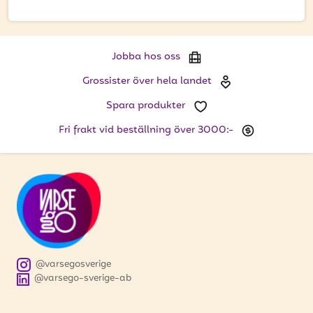
att få uppdateringar kring kampanjer?
Ange din e-postadress nedan för att ta del av våra
nyheter och erbjudanden.
Jobba hos oss
E-postadress
Grossister över hela landet
Spara produkter
Fri frakt vid beställning över 3000:-
PRENUMERERA
@varsegosverige
@varsego-sverige-ab