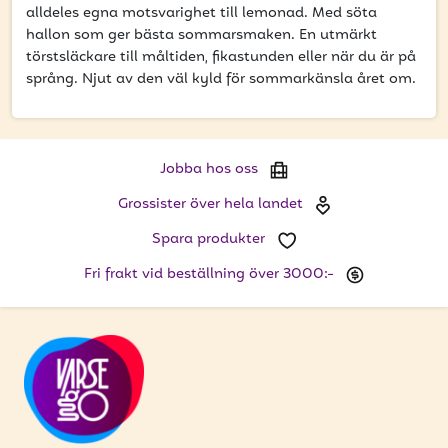
att få uppdateringar kring kampanjer?
alldeles egna motsvarighet till lemonad. Med söta
hallon som ger bästa sommarsmaken. En utmärkt
Ange din e-postadress nedan för att ta del av våra
törstsläckare till måltiden, fikastunden eller när du är på
nyheter och erbjudanden.
språng. Njut av den väl kyld för sommarkänsla året om.
E-postadress
Jobba hos oss
Grossister över hela landet
PRENUMERERA
Spara produkter
Fri frakt vid beställning över 3000:-