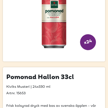
Bli kund
Hitta din grossist
Hållbarhet
Jobba hos oss
x24
Kontakta oss
Om oss
Glassutbildningar
Event
Pomonad Hallon 33cl
Logga in
Kiviks Musteri
|
24x330 ml
Artnr. 15653
Vill du få erbjudanden och vara den första
Frisk kolsyrad dryck med bas av svenska äpplen - vår