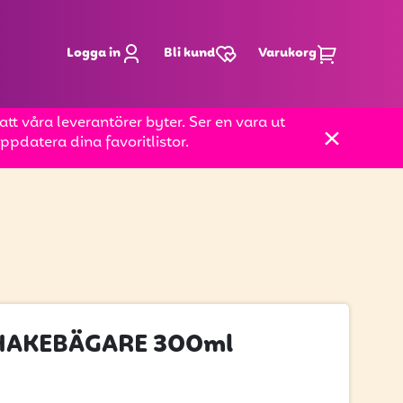
Logga in
Bli kund
Varukorg
t våra leverantörer byter. Ser en vara ut
pdatera dina favoritlistor.
HAKEBÄGARE 300ml