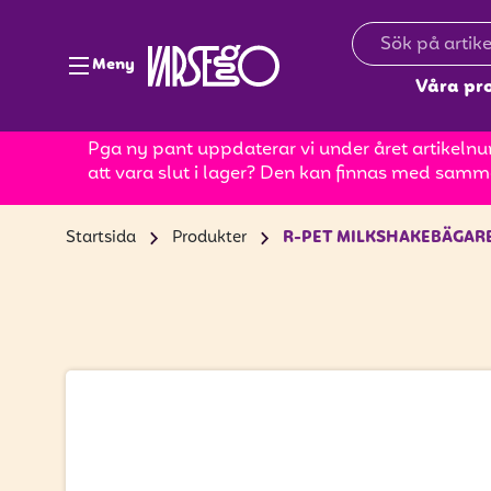
Meny
Våra pr
Pga ny pant uppdaterar vi under året artikelnum
att vara slut i lager? Den kan finnas med samm
Startsida
Produkter
R-PET MILKSHAKEBÄGAR