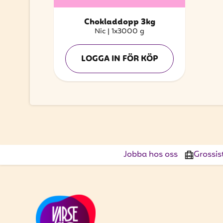
Chokladdopp 3kg
Nic
|
1x3000 g
LOGGA IN FÖR KÖP
Jobba hos oss
Grossis