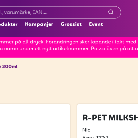
odukter
Kampanjer
Grossist
Event
mer på all dryck. Förändringen sker löpande i takt med at
a namn under ett nytt artikelnummer. Passa även på att up
E 300ml
R-PET MILKS
Nic