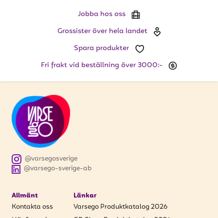
att få uppdateringar kring kampanjer?
Jobba hos oss
Ange din e-postadress nedan för att ta del av våra
nyheter och erbjudanden.
Grossister över hela landet
Spara produkter
E-postadress
Fri frakt vid beställning över 3000:-
PRENUMERERA
@varsegosverige
@varsego-sverige-ab
Allmänt
Länkar
Kontakta oss
Varsego Produktkatalog 2026