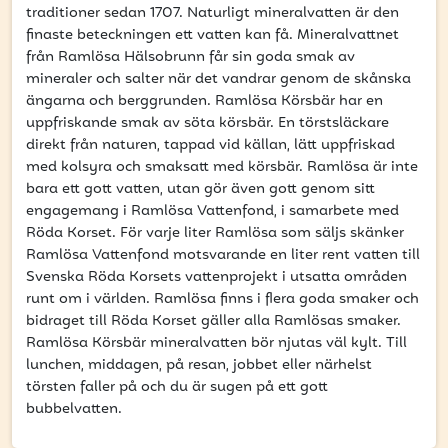
att få uppdateringar kring kampanjer?
traditioner sedan 1707. Naturligt mineralvatten är den
finaste beteckningen ett vatten kan få. Mineralvattnet
Ange din e-postadress nedan för att ta del av våra
från Ramlösa Hälsobrunn får sin goda smak av
nyheter och erbjudanden.
mineraler och salter när det vandrar genom de skånska
ängarna och berggrunden. Ramlösa Körsbär har en
E-postadress
uppfriskande smak av söta körsbär. En törstsläckare
direkt från naturen, tappad vid källan, lätt uppfriskad
med kolsyra och smaksatt med körsbär. Ramlösa är inte
bara ett gott vatten, utan gör även gott genom sitt
engagemang i Ramlösa Vattenfond, i samarbete med
PRENUMERERA
Röda Korset. För varje liter Ramlösa som säljs skänker
Ramlösa Vattenfond motsvarande en liter rent vatten till
Svenska Röda Korsets vattenprojekt i utsatta områden
runt om i världen. Ramlösa finns i flera goda smaker och
bidraget till Röda Korset gäller alla Ramlösas smaker.
Ramlösa Körsbär mineralvatten bör njutas väl kylt. Till
lunchen, middagen, på resan, jobbet eller närhelst
törsten faller på och du är sugen på ett gott
bubbelvatten.