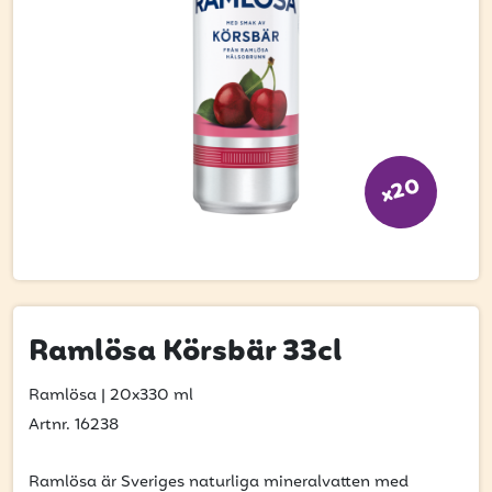
Bli kund
Hitta din grossist
Hållbarhet
Jobba hos oss
x20
Kontakta oss
Om oss
Glassutbildningar
Event
Ramlösa Körsbär 33cl
Logga in
Ramlösa
|
20x330 ml
Artnr. 16238
Vill du få erbjudanden och vara den första
Ramlösa är Sveriges naturliga mineralvatten med