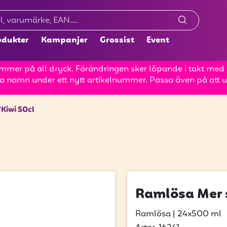
odukter
Kampanjer
Grossist
Event
mer på all dryck. Förändringen sker löpande i takt med at
a namn under ett nytt artikelnummer. Passa även på att up
Kiwi 50cl
Ramlösa Mer 
Ramlösa
|
24x500 ml