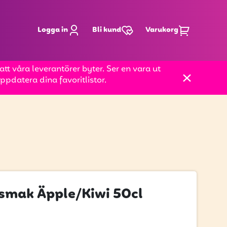
Logga in
Bli kund
Varukorg
t våra leverantörer byter. Ser en vara ut
pdatera dina favoritlistor.
smak Äpple/Kiwi 50cl