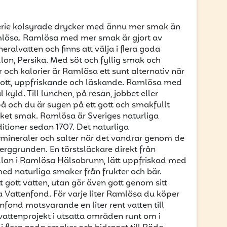
erie kolsyrade drycker med ännu mer smak än
lösa. Ramlösa med mer smak är gjort av
ralvatten och finns att välja i flera goda
lon, Persika. Med söt och fyllig smak och
r och kalorier är Ramlösa ett sunt alternativ när
gott, uppfriskande och läskande. Ramlösa med
kyld. Till lunchen, på resan, jobbet eller
 på och du är sugen på ett gott och smakfullt
et smak. Ramlösa är Sveriges naturliga
itioner sedan 1707. Det naturliga
a mineraler och salter när det vandrar genom de
rggrunden. En törstsläckare direkt från
llan i Ramlösa Hälsobrunn, lätt uppfriskad med
ed naturliga smaker från frukter och bär.
t gott vatten, utan gör även gott genom sitt
Vattenfond. För varje liter Ramlösa du köper
fond motsvarande en liter rent vatten till
attenprojekt i utsatta områden runt om i