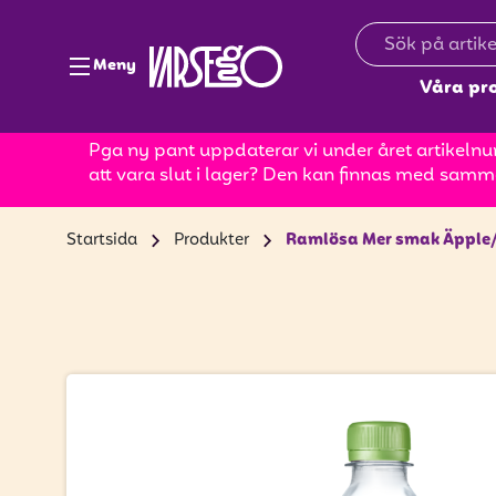
Meny
Våra pr
Pga ny pant uppdaterar vi under året artikelnum
att vara slut i lager? Den kan finnas med samm
Startsida
Produkter
Ramlösa Mer smak Äpple/