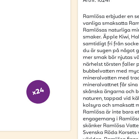
Artnr. 16241
Ramlösa erbjuder en s
vanliga smaksatta Ram
Ramlösas naturliga mine
smaker. Äpple Kiwi, Hal
samtidigt fri från socke
du är sugen på något 
mer smak bör njutas väl 
närhelst törsten faller
bubbelvatten med myck
mineralvatten med trad
mineralvattnet får sin
x24
skånska ängarna och be
naturen, tappad vid kä
kolsyra och smaksatt m
Ramlösa är inte bara et
engagemang i Ramlösa 
skänker Ramlösa Vatten
Svenska Röda Korsets v