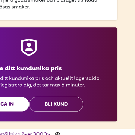
i flera goda smaker och bidraget till Röda
lösas smaker.
e ditt kundunika pris
 ditt kundunika pris och aktuellt lagersaldo.
Registrera dig, det tar max 5 minuter.
GA IN
BLI KUND
beställning över 3000:-