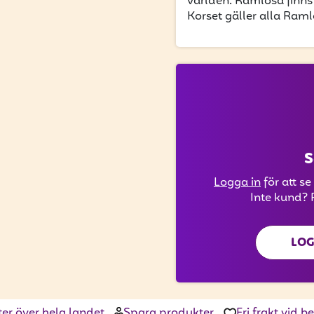
världen. Ramlösa finns 
Korset gäller alla Ram
S
Logga in
för att se
Inte kund? 
LOG
ter över hela landet
Spara produkter
Fri frakt vid 