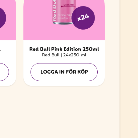
4
x24
l
Red Bull Pink Edition 250ml
Red Bull
|
24x250 ml
LOGGA IN FÖR KÖP