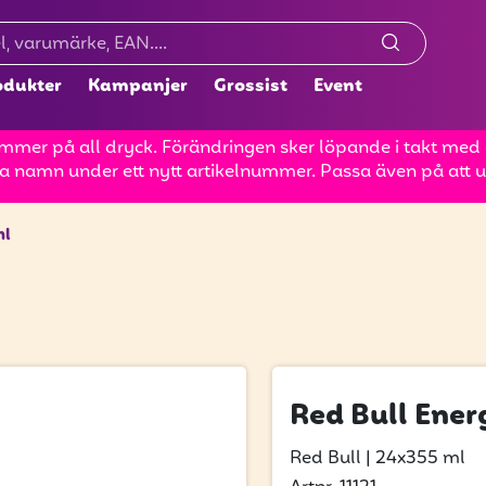
odukter
Kampanjer
Grossist
Event
mer på all dryck. Förändringen sker löpande i takt med at
a namn under ett nytt artikelnummer. Passa även på att up
ml
Red Bull Ener
Red Bull
|
24x355 ml