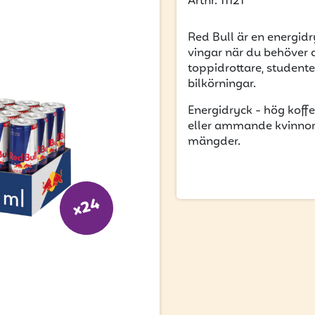
Artnr. 11121
Red Bull är en energidr
vingar när du behöver 
toppidrottare, student
bilkörningar.
Energidryck - hög koff
eller ammande kvinnor
mängder.
x24