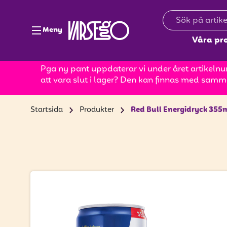
Meny
Våra pr
Pga ny pant uppdaterar vi under året artikelnum
att vara slut i lager? Den kan finnas med samm
Startsida
Produkter
Red Bull Energidryck 355