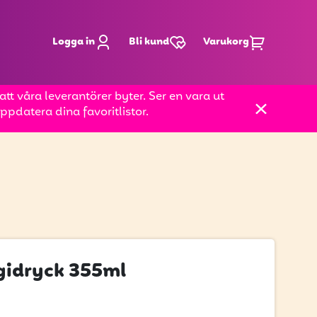
Logga in
Bli kund
Varukorg
t våra leverantörer byter. Ser en vara ut
pdatera dina favoritlistor.
gidryck 355ml