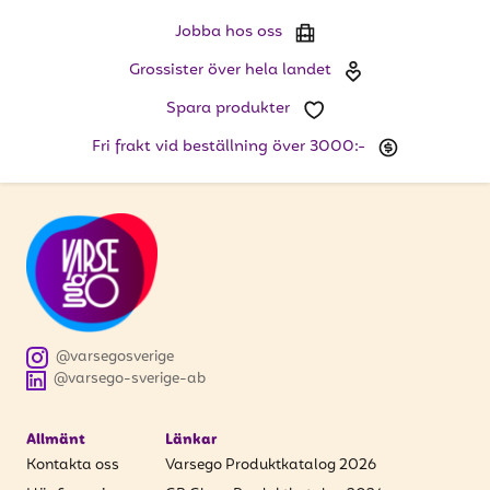
att få uppdateringar kring kampanjer?
Jobba hos oss
Ange din e-postadress nedan för att ta del av våra
nyheter och erbjudanden.
Grossister över hela landet
Spara produkter
E-postadress
Fri frakt vid beställning över 3000:-
PRENUMERERA
@varsegosverige
@varsego-sverige-ab
Allmänt
Länkar
Kontakta oss
Varsego Produktkatalog 2026