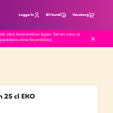
Logga in
Bli kund
Varukorg
t våra leverantörer byter. Ser en vara ut
pdatera dina favoritlistor.
 25 cl EKO