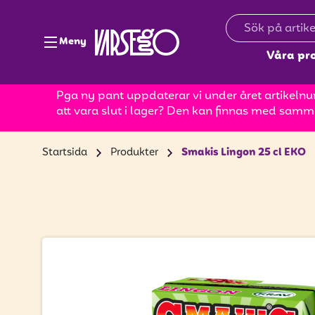
Meny
Våra pr
Pga ny pant uppdaterar vi under året artikelnum
att vara slut i lager? Den kan finnas med samm
Startsida
Produkter
Smakis Lingon 25 cl EKO