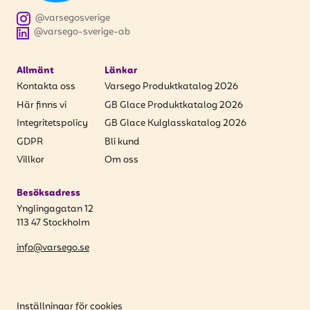
att få uppdateringar kring kampanjer?
@varsegosverige
Ange din e-postadress nedan för att ta del av våra
@varsego-sverige-ab
nyheter och erbjudanden.
Allmänt
Länkar
E-postadress
Kontakta oss
Varsego Produktkatalog 2026
Här finns vi
GB Glace Produktkatalog 2026
Integritetspolicy
GB Glace Kulglasskatalog 2026
GDPR
Bli kund
PRENUMERERA
Villkor
Om oss
Besöksadress
Ynglingagatan 12
113 47 Stockholm
info@varsego.se
Inställningar för cookies