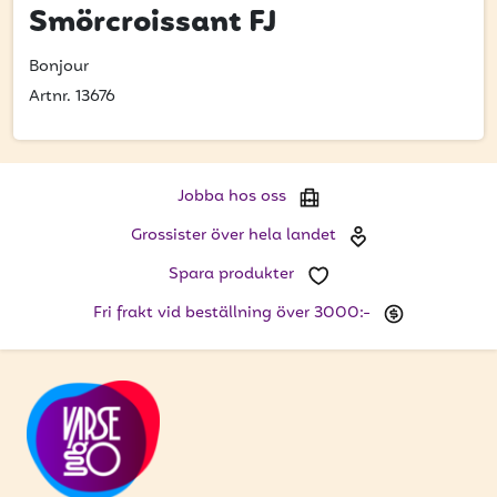
Bli kund
Smörcroissant FJ
Hitta din grossist
Bonjour
Artnr. 13676
Hållbarhet
Jobba hos oss
Kontakta oss
Jobba hos oss
Grossister över hela landet
Om oss
Spara produkter
Glassutbildningar
Fri frakt vid beställning över 3000:-
Event
Logga in
Vill du få erbjudanden och vara den första