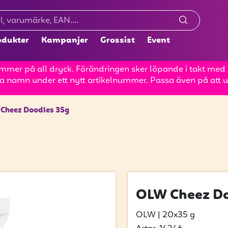
odukter
Kampanjer
Grossist
Event
mer på all dryck. Förändringen sker löpande i takt med at
a namn under ett nytt artikelnummer. Passa även på att up
Cheez Doodles 35g
OLW Cheez Do
OLW
|
20x35 g