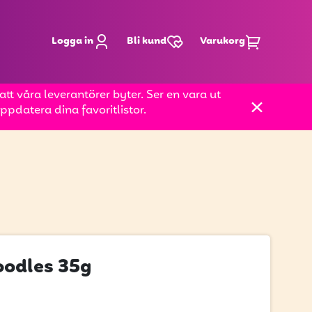
Logga in
Bli kund
Varukorg
t våra leverantörer byter. Ser en vara ut
pdatera dina favoritlistor.
odles 35g