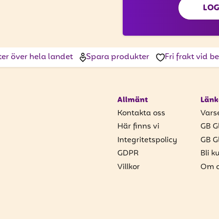
LOG
ter över hela landet
Spara produkter
Fri frakt vid 
Allmänt
Länk
Kontakta oss
Vars
Här finns vi
GB G
Integritetspolicy
GB G
GDPR
Bli k
Villkor
Om o