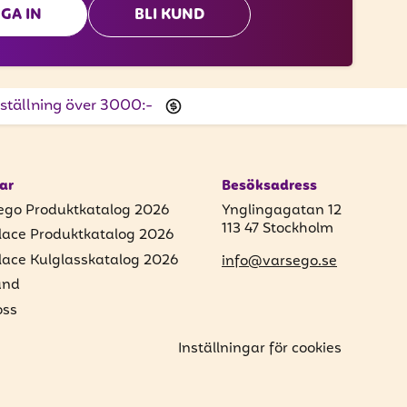
GA IN
BLI KUND
beställning över 3000:-
ar
Besöksadress
ego Produktkatalog 2026
Ynglingagatan 12
113 47 Stockholm
lace Produktkatalog 2026
lace Kulglasskatalog 2026
info@varsego.se
und
ss
Inställningar för cookies