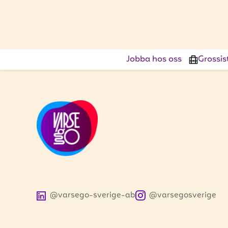
Jobba hos oss
Grossis
@varsego-sverige-ab
@varsegosverige