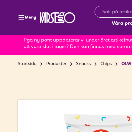
Meny
Våra pr
Pga ny pant uppdaterar vi under året artikelnum
att vara slut i lager? Den kan finnas med samm
Startsida
Produkter
Snacks
Chips
OLW 