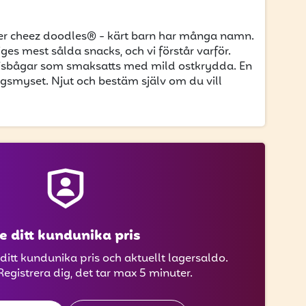
ler cheez doodles® - kärt barn har många namn.
es mest sålda snacks, och vi förstår varför.
jsbågar som smaksatts med mild ostkrydda. En
edagsmyset. Njut och bestäm själv om du vill
e ditt kundunika pris
 ditt kundunika pris och aktuellt lagersaldo.
Registrera dig, det tar max 5 minuter.