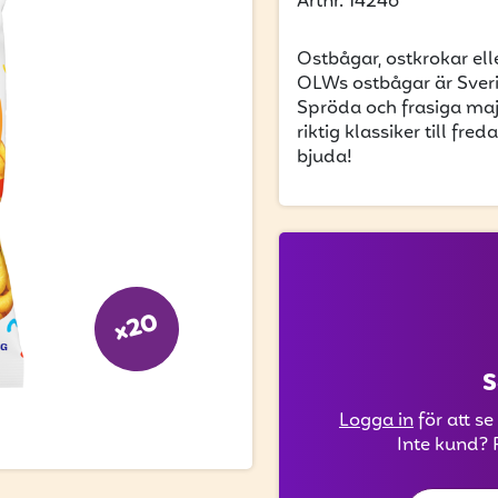
Artnr. 14246
Ostbågar, ostkrokar el
OLWs ostbågar är Sverig
Spröda och frasiga ma
riktig klassiker till fr
bjuda!
x20
S
Logga in
för att se
Inte kund? 