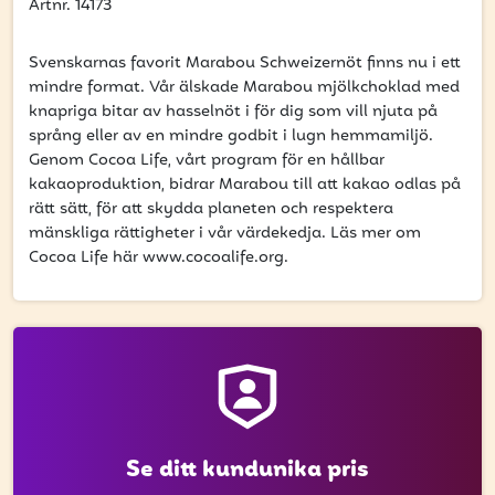
få uppdateringar kring kampanjer?
Artnr. 14173
Ange din e-postadress nedan för att ta del av våra nyheter
och erbjudanden.
Svenskarnas favorit Marabou Schweizernöt finns nu i ett
mindre format. Vår älskade Marabou mjölkchoklad med
knapriga bitar av hasselnöt i för dig som vill njuta på
E-postadress
språng eller av en mindre godbit i lugn hemmamiljö.
Genom Cocoa Life, vårt program för en hållbar
kakaoproduktion, bidrar Marabou till att kakao odlas på
rätt sätt, för att skydda planeten och respektera
mänskliga rättigheter i vår värdekedja. Läs mer om
PRENUMERERA
Cocoa Life här www.cocoalife.org.
Se ditt kundunika pris