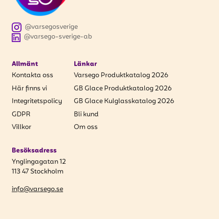
@varsegosverige
@varsego-sverige-ab
Allmänt
Länkar
Kontakta oss
Varsego Produktkatalog 2026
Här finns vi
GB Glace Produktkatalog 2026
Integritetspolicy
GB Glace Kulglasskatalog 2026
GDPR
Bli kund
Villkor
Om oss
Besöksadress
Ynglingagatan 12
113 47 Stockholm
info@varsego.se