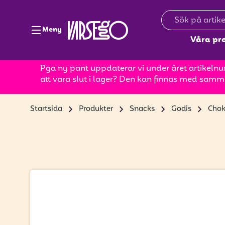
Meny
Våra pr
Pga ny pant uppdaterar vi under året artikelnum
att vara slut i lager? Den kan finnas med samm
Startsida
Produkter
Snacks
Godis
Chok