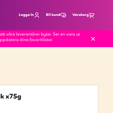
Logga in
Bli kund
Varukorg
t våra leverantörer byter. Ser en vara ut
pdatera dina favoritlistor.
ck x75g