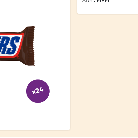
Artnr. 14914
x24