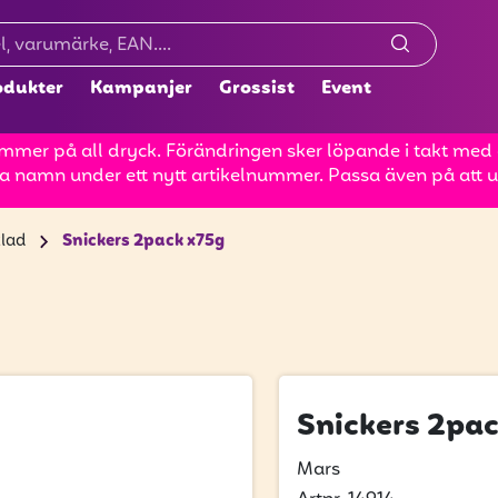
odukter
Kampanjer
Grossist
Event
mer på all dryck. Förändringen sker löpande i takt med at
a namn under ett nytt artikelnummer. Passa även på att up
lad
Snickers 2pack x75g
Snickers 2pa
Mars