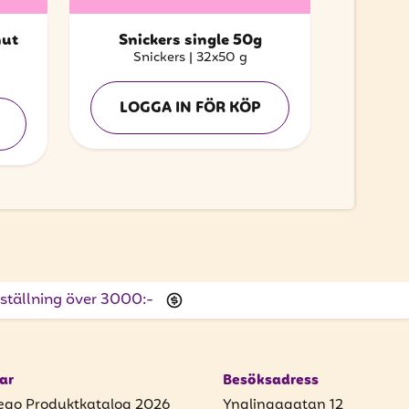
nut
Snickers single 50g
Snickers
|
32x50 g
LOGGA IN FÖR KÖP
beställning över 3000:-
ar
Besöksadress
ego Produktkatalog 2026
Ynglingagatan 12