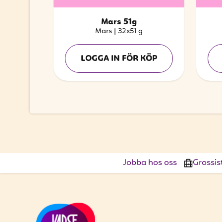
Mars 51g
Mars
|
32x51 g
LOGGA IN FÖR KÖP
Jobba hos oss
Grossis