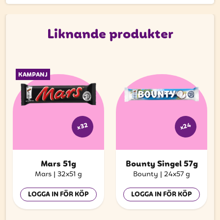
att få uppdateringar kring kampanjer?
Ange din e-postadress nedan för att ta del av våra
nyheter och erbjudanden.
Liknande produkter
E-postadress
KAMPANJ
PRENUMERERA
x24
x32
Mars 51g
Bounty Singel 57g
Mars
|
32x51 g
Bounty
|
24x57 g
LOGGA IN FÖR KÖP
LOGGA IN FÖR KÖP