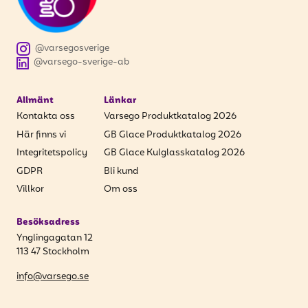
@varsegosverige
@varsego-sverige-ab
Allmänt
Länkar
Kontakta oss
Varsego Produktkatalog 2026
Här finns vi
GB Glace Produktkatalog 2026
Integritetspolicy
GB Glace Kulglasskatalog 2026
GDPR
Bli kund
Villkor
Om oss
Besöksadress
Ynglingagatan 12
113 47 Stockholm
info@varsego.se