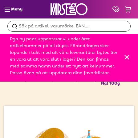
Meny
Glass & slush
Pga ny pant uppdaterar vi under året
Dryck
artikelnummer på all dryck. Förändringen sker
löpande i takt med att våra leverantörer byter. Ser
Snacks
en vara ut att vara slut i lager? Den kan finnas
med samma namn under ett nytt artikelnummer.
Mat
Passa även på att uppdatera dina favoritlistor.
LAI Guldmynt i
Startsida
Produkter
Snacks
Godis
Nät 100g
Bröd
Leksaker
Kampanjer