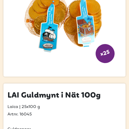
Bli kund
Hitta din grossist
Hållbarhet
Jobba hos oss
Kontakta oss
x25
Om oss
Glassutbildningar
Event
LAI Guldmynt i Nät 100g
Logga in
Laica
|
25x100 g
Artnr. 16045
Vill du få erbjudanden och vara den första