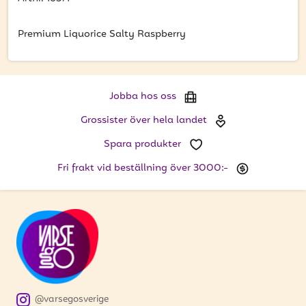
att få uppdateringar kring kampanjer?
Ange din e-postadress nedan för att ta del av våra
Premium Liquorice Salty Raspberry
nyheter och erbjudanden.
E-postadress
Jobba hos oss
Grossister över hela landet
Spara produkter
PRENUMERERA
Fri frakt vid beställning över 3000:-
@varsegosverige