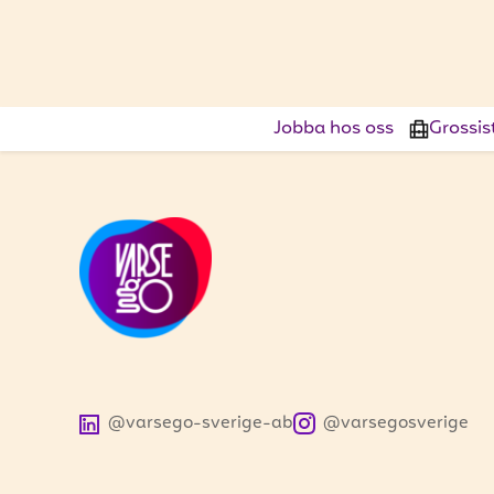
Jobba hos oss
Grossis
@varsego-sverige-ab
@varsegosverige