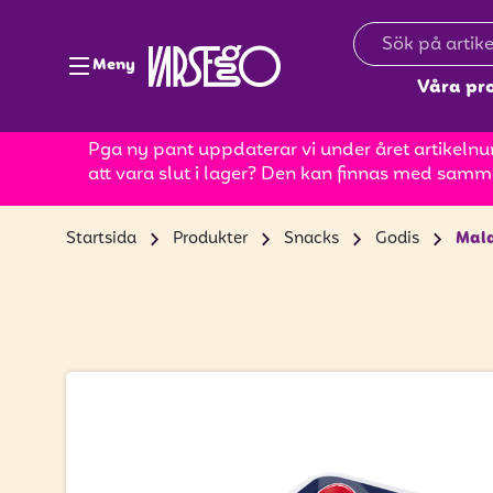
Meny
Våra pr
Pga ny pant uppdaterar vi under året artikelnum
att vara slut i lager? Den kan finnas med samm
Startsida
Produkter
Snacks
Godis
Mala