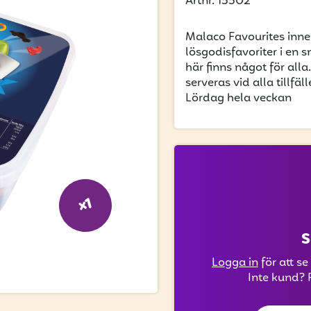
Artnr. 15502
Malaco Favourites inne
lösgodisfavoriter i en s
här finns något för all
serveras vid alla tillf
Lördag hela veckan
x1
S
Logga in
för att se
Inte kund? 