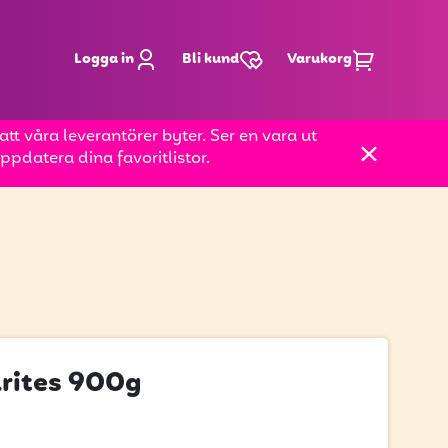
Logga in
Bli kund
Varukorg
t våra leverantörer byter. Ser en vara ut
pdatera dina favoritlistor.
rites 900g