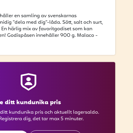
håller en samling av svenskarnas
midig ”dela med dig”-låda. Sött, salt och surt,
a. En härlig mix av favoritgodiset som kan
ällen! Godispåsen innehåller 900 g. Malaco -
e ditt kundunika pris
 ditt kundunika pris och aktuellt lagersaldo.
Registrera dig, det tar max 5 minuter.