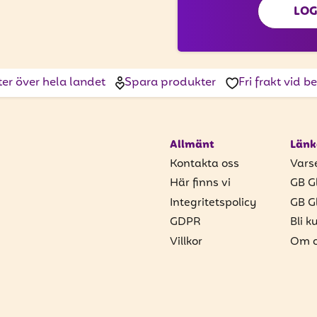
LOG
ter över hela landet
Spara produkter
Fri frakt vid 
Allmänt
Länk
Kontakta oss
Vars
Här finns vi
GB G
Integritetspolicy
GB G
GDPR
Bli k
Villkor
Om o