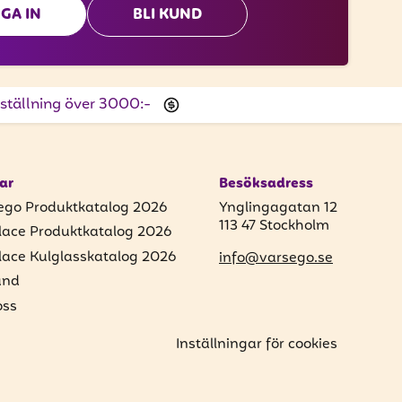
GA IN
BLI KUND
beställning över 3000:-
ar
Besöksadress
ego Produktkatalog 2026
Ynglingagatan 12
113 47 Stockholm
lace Produktkatalog 2026
lace Kulglasskatalog 2026
info@varsego.se
und
ss
Inställningar för cookies