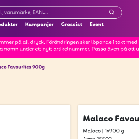
odukter
Kampanjer
Grossist
Event
mer på all dryck. Förändringen sker löpande i takt med at
a namn under ett nytt artikelnummer. Passa även på att up
co Favourites 900g
Malaco Favou
Malaco
|
1x900 g