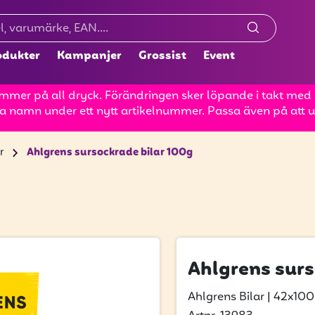
odukter
Kampanjer
Grossist
Event
mer på all dryck. Förändringen sker löpande i takt med at
a namn under ett nytt artikelnummer. Passa även på att up
r
Ahlgrens sursockrade bilar 100g
Ahlgrens surs
Ahlgrens Bilar
|
42x100