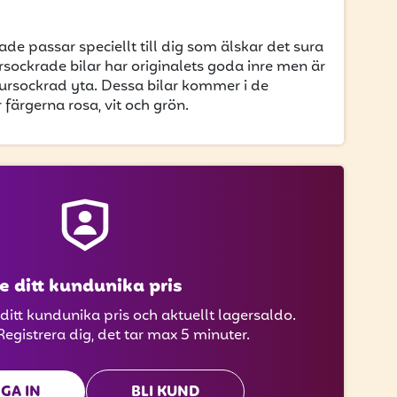
ade passar speciellt till dig som älskar det sura
 sursockrade bilar har originalets goda inre men är
ursockrad yta. Dessa bilar kommer i de
 färgerna rosa, vit och grön.
e ditt kundunika pris
 ditt kundunika pris och aktuellt lagersaldo.
Registrera dig, det tar max 5 minuter.
GA IN
BLI KUND