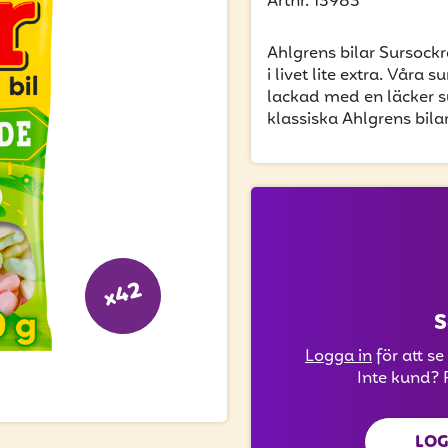
Artnr. 13983
Ahlgrens bilar Sursockr
i livet lite extra. Våra
lackad med en läcker s
klassiska Ahlgrens bilar
x42
S
Logga in
för att se
Inte kund? 
LOG