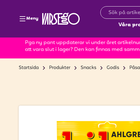
Meny
Våra pr
Pga ny pant uppdaterar vi under året artikelnum
att vara slut i lager? Den kan finnas med samm
Startsida
Produkter
Snacks
Godis
Påsa