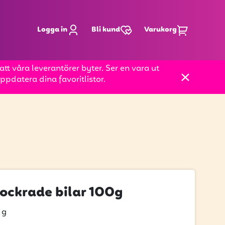
Logga in
Bli kund
Varukorg
t våra leverantörer byter. Ser en vara ut
pdatera dina favoritlistor.
ockrade bilar 100g
 g