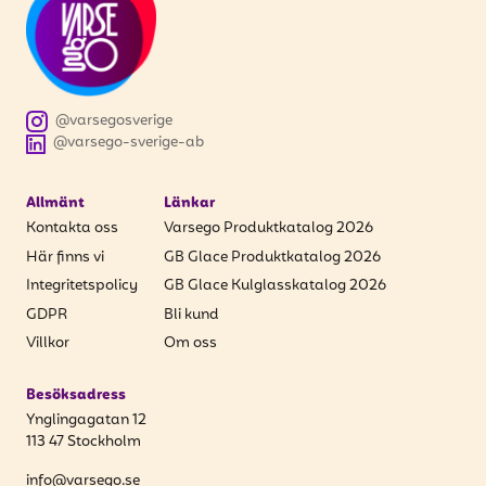
få uppdateringar kring kampanjer?
Ange din e-postadress nedan för att ta del av våra nyheter
och erbjudanden.
E-postadress
@varsegosverige
@varsego-sverige-ab
Allmänt
Länkar
Kontakta oss
Varsego Produktkatalog 2026
PRENUMERERA
Här finns vi
GB Glace Produktkatalog 2026
Integritetspolicy
GB Glace Kulglasskatalog 2026
GDPR
Bli kund
Villkor
Om oss
Besöksadress
Ynglingagatan 12
113 47 Stockholm
info@varsego.se