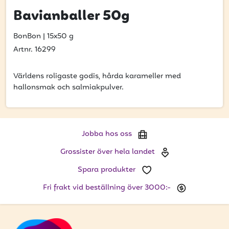
Bli kund
Bavianballer 50g
Hitta din grossist
BonBon
|
15x50 g
Hållbarhet
Artnr. 16299
Jobba hos oss
Världens roligaste godis, hårda karameller med
hallonsmak och salmiakpulver.
Kontakta oss
Om oss
Jobba hos oss
Glassutbildningar
Grossister över hela landet
Event
Spara produkter
Logga in
Fri frakt vid beställning över 3000:-
Vill du få erbjudanden och vara den första att