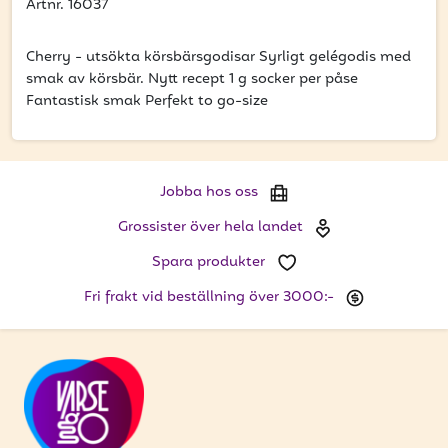
att få uppdateringar kring kampanjer?
Artnr. 16037
Ange din e-postadress nedan för att ta del av våra
nyheter och erbjudanden.
Cherry - utsökta körsbärsgodisar Syrligt gelégodis med
smak av körsbär. Nytt recept 1 g socker per påse
Fantastisk smak Perfekt to go-size
E-postadress
Jobba hos oss
PRENUMERERA
Grossister över hela landet
Spara produkter
Fri frakt vid beställning över 3000:-