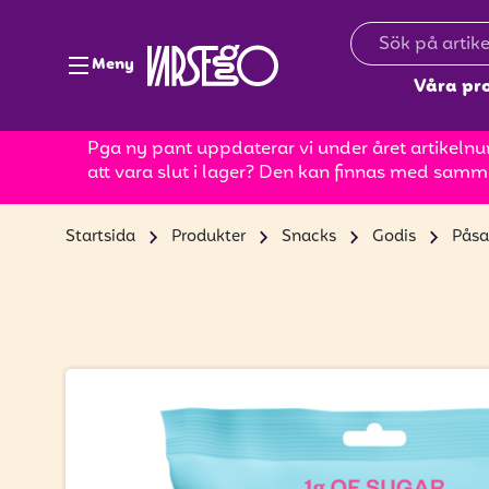
Meny
Våra pr
Pga ny pant uppdaterar vi under året artikelnum
att vara slut i lager? Den kan finnas med samm
Startsida
Produkter
Snacks
Godis
Påsa