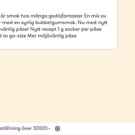
ulär smak hos många godisfantaster En mix av
kor med en syrlig bubbelgumsmak. Nu med nytt
vänlig påse! Nytt recept 1 g socker per påse
t to go-size Mer miljövänlig påse
beställning över 3000:-