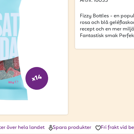
Artnr. 16035
Fizzy Bottles - en pop
rosa och blå geléflas
recept och en mer miljö
Fantastisk smak Perfek
x14
ter över hela landet
Spara produkter
Fri frakt vid 