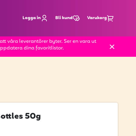
Logga in
Bli kund
Varukorg
t våra leverantörer byter. Ser en vara ut
pdatera dina favoritlistor.
ottles 50g