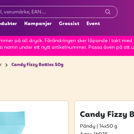
odukter
Kampanjer
Grossist
Event
mer på all dryck. Förändringen sker löpande i takt med at
a namn under ett nytt artikelnummer. Passa även på att up
r
Candy Fizzy Bottles 50g
Candy Fizzy B
Pändy
|
14x50 g