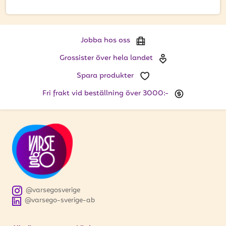
att få uppdateringar kring kampanjer?
Ange din e-postadress nedan för att ta del av våra
nyheter och erbjudanden.
Jobba hos oss
E-postadress
Grossister över hela landet
Spara produkter
Fri frakt vid beställning över 3000:-
PRENUMERERA
@varsegosverige
@varsego-sverige-ab