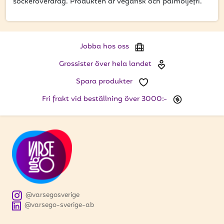
få uppdateringar kring kampanjer?
sockeröverdrag. Produkten är vegansk och palmoljefri.
Ange din e-postadress nedan för att ta del av våra nyheter
och erbjudanden.
Jobba hos oss
E-postadress
Grossister över hela landet
Spara produkter
Fri frakt vid beställning över 3000:-
PRENUMERERA
@varsegosverige
@varsego-sverige-ab