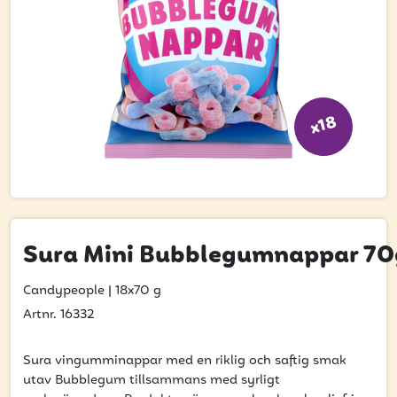
Bli kund
Hitta din grossist
Hållbarhet
Jobba hos oss
x18
Kontakta oss
Om oss
Glassutbildningar
Sura Mini Bubblegumnappar 70
Event
Candypeople
|
18x70 g
Logga in
Artnr. 16332
Sura vingumminappar med en riklig och saftig smak
utav Bubblegum tillsammans med syrligt
Vill du få erbjudanden och vara den första att