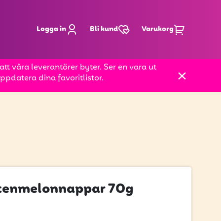
Logga in
Bli kund
Varukorg
t våra leverantörer byter. Ser en vara ut
pdatera dina favoritlistor.
ttenmelonnappar 70g