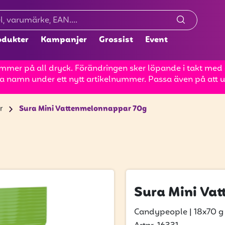
odukter
Kampanjer
Grossist
Event
mer på all dryck. Förändringen sker löpande i takt med at
a namn under ett nytt artikelnummer. Passa även på att up
r
Sura Mini Vattenmelonnappar 70g
Sura Mini Va
Candypeople
|
18x70 g