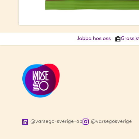
Jobba hos oss
Grossis
@varsego-sverige-ab
@varsegosverige