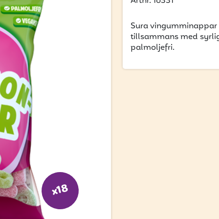
Artnr. 16331
Sura vingumminappar m
tillsammans med syrli
palmoljefri.
x18