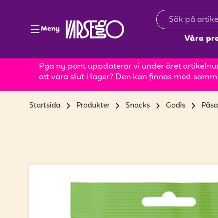
Meny
Våra pr
Pga ny pant uppdaterar vi under året artikelnum
att vara slut i lager? Den kan finnas med samm
Startsida
Produkter
Snacks
Godis
Påsa