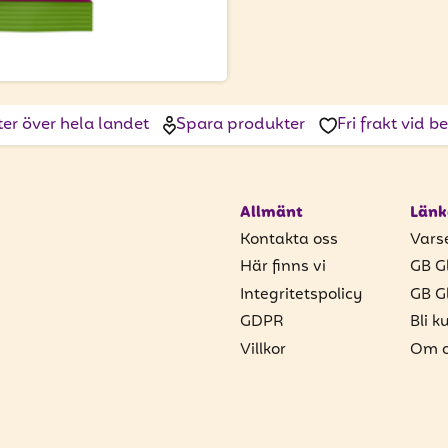
ter över hela landet
Spara produkter
Fri frakt vid 
Allmänt
Länk
Kontakta oss
Vars
Här finns vi
GB G
Integritetspolicy
GB G
GDPR
Bli k
Villkor
Om o