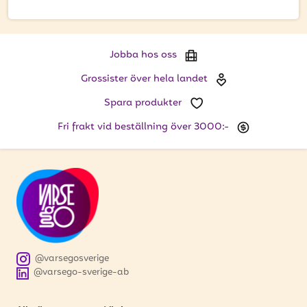
få uppdateringar kring kampanjer?
Ange din e-postadress nedan för att ta del av våra nyheter
och erbjudanden.
Jobba hos oss
E-postadress
Grossister över hela landet
Spara produkter
Fri frakt vid beställning över 3000:-
PRENUMERERA
@varsegosverige
@varsego-sverige-ab