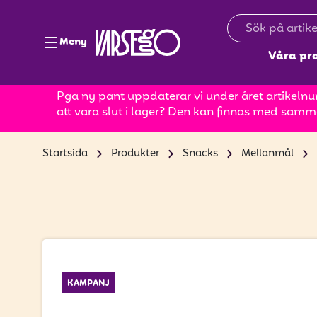
Meny
Våra pr
Pga ny pant uppdaterar vi under året artikelnum
att vara slut i lager? Den kan finnas med samm
Startsida
Produkter
Snacks
Mellanmål
KAMPANJ