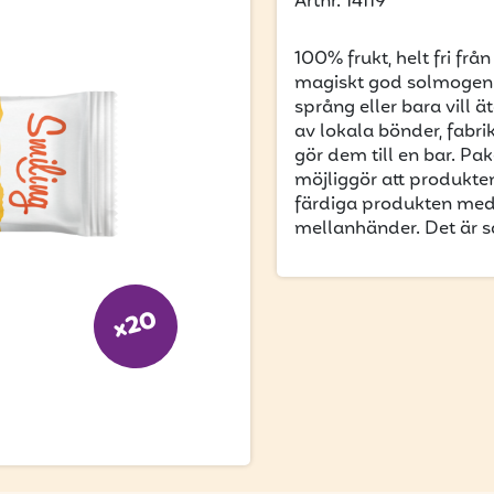
Artnr. 14119
100% frukt, helt fri frå
magiskt god solmogen 
språng eller bara vill 
av lokala bönder, fabri
gör dem till en bar. Pa
möjliggör att produkten 
färdiga produkten med b
mellanhänder. Det är så
x20