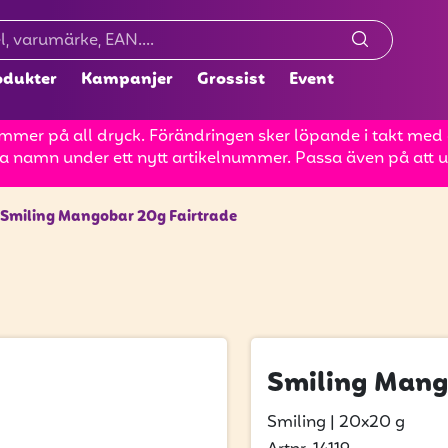
odukter
Kampanjer
Grossist
Event
mer på all dryck. Förändringen sker löpande i takt med at
a namn under ett nytt artikelnummer. Passa även på att up
Smiling Mangobar 20g Fairtrade
Smiling Mang
Smiling
|
20x20 g