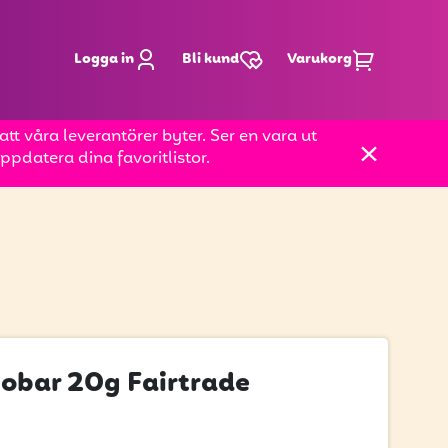
Logga in
Bli kund
Varukorg
t våra leverantörer byter. Ser en vara ut
pdatera dina favoritlistor.
obar 20g Fairtrade