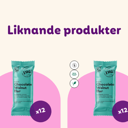
Liknande produkter
x12
x1