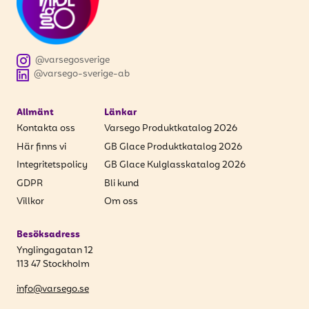
@varsegosverige
@varsego-sverige-ab
Allmänt
Länkar
Kontakta oss
Varsego Produktkatalog 2026
Här finns vi
GB Glace Produktkatalog 2026
Integritetspolicy
GB Glace Kulglasskatalog 2026
GDPR
Bli kund
Villkor
Om oss
Besöksadress
Ynglingagatan 12
113 47 Stockholm
info@varsego.se