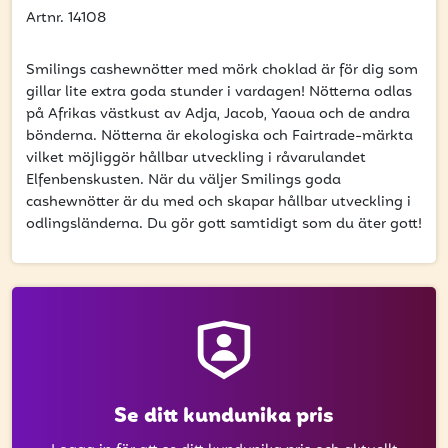
att få uppdateringar kring kampanjer?
Artnr. 14108
Ange din e-postadress nedan för att ta del av våra
nyheter och erbjudanden.
Smilings cashewnötter med mörk choklad är för dig som
gillar lite extra goda stunder i vardagen! Nötterna odlas
E-postadress
på Afrikas västkust av Adja, Jacob, Yaoua och de andra
bönderna. Nötterna är ekologiska och Fairtrade-märkta
vilket möjliggör hållbar utveckling i råvarulandet
Elfenbenskusten. När du väljer Smilings goda
cashewnötter är du med och skapar hållbar utveckling i
PRENUMERERA
odlingsländerna. Du gör gott samtidigt som du äter gott!
Se ditt kundunika pris