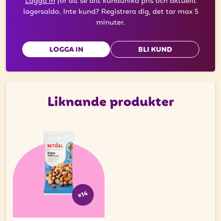
Logga in
för att se ditt kundunika pris och aktuellt
lagersaldo. Inte kund? Registrera dig, det tar max 5
minuter.
LOGGA IN
BLI KUND
Liknande produkter
x14