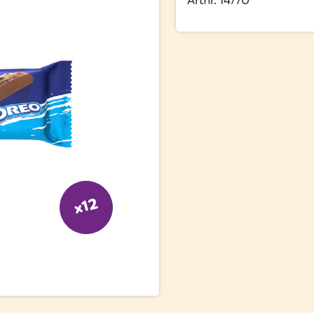
Artnr. 14770
x12