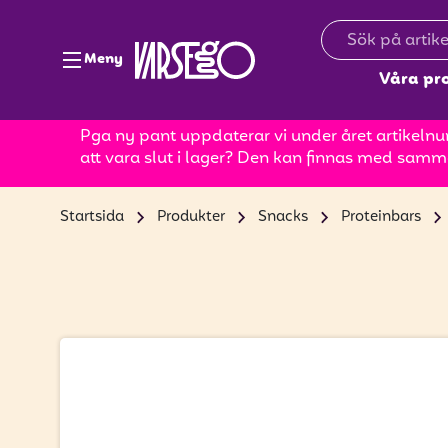
Meny
Våra pr
Pga ny pant uppdaterar vi under året artikelnum
att vara slut i lager? Den kan finnas med samm
Startsida
Produkter
Snacks
Proteinbars