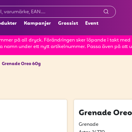
odukter
Kampanjer
Grossist
Event
mer på all dryck. Förändringen sker löpande i takt med at
a namn under ett nytt artikelnummer. Passa även på att up
Grenade Oreo 60g
Grenade Oreo
Grenade