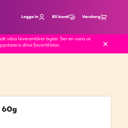
Logga in
Bli kund
Varukorg
t våra leverantörer byter. Ser en vara ut
pdatera dina favoritlistor.
 60g