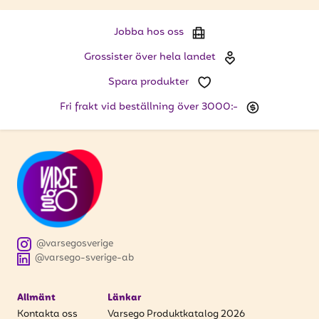
att få uppdateringar kring kampanjer?
Ange din e-postadress nedan för att ta del av våra
Jobba hos oss
nyheter och erbjudanden.
Grossister över hela landet
E-postadress
Spara produkter
Fri frakt vid beställning över 3000:-
PRENUMERERA
@varsegosverige
@varsego-sverige-ab
Allmänt
Länkar
Kontakta oss
Varsego Produktkatalog 2026