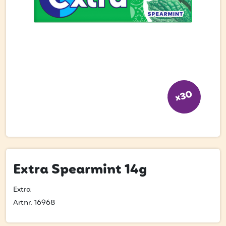
Bli kund
Hitta din grossist
Hållbarhet
Jobba hos oss
Kontakta oss
x30
Om oss
Glassutbildningar
Event
Extra Spearmint 14g
Logga in
Extra
Artnr. 16968
Vill du få erbjudanden och vara den första