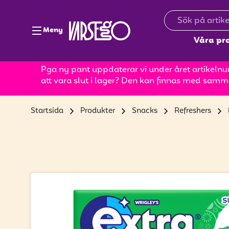
Meny
Våra pr
Pga ny pant uppdaterar vi under året artikelnum
att vara slut i lager? Den kan finnas med samm
Startsida
Produkter
Snacks
Refreshers