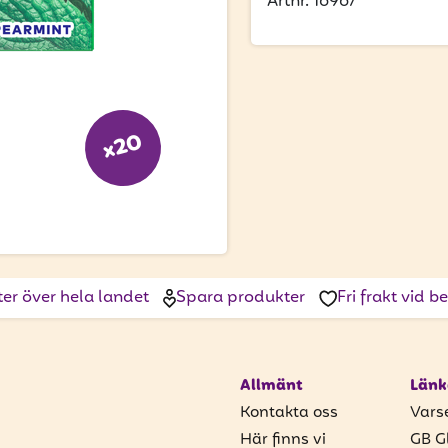
Artnr. 16967
x20
ter över hela landet
Spara produkter
Fri frakt vid 
Allmänt
Länk
Kontakta oss
Vars
Här finns vi
GB G