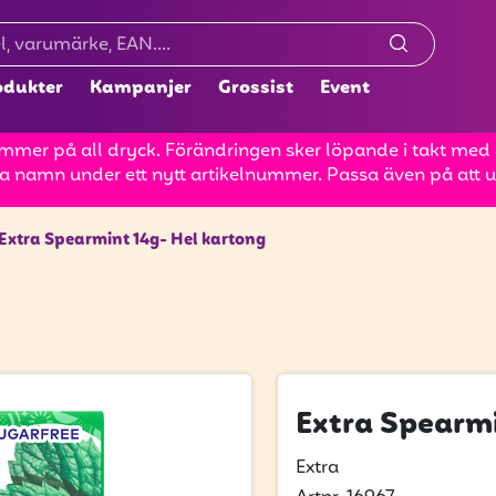
odukter
Kampanjer
Grossist
Event
mer på all dryck. Förändringen sker löpande i takt med at
a namn under ett nytt artikelnummer. Passa även på att up
Extra Spearmint 14g- Hel kartong
Extra Spearmi
Extra