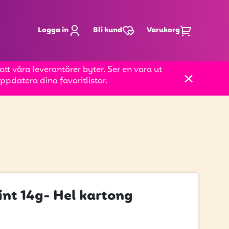
Logga in
Bli kund
Varukorg
t våra leverantörer byter. Ser en vara ut
pdatera dina favoritlistor.
nt 14g- Hel kartong