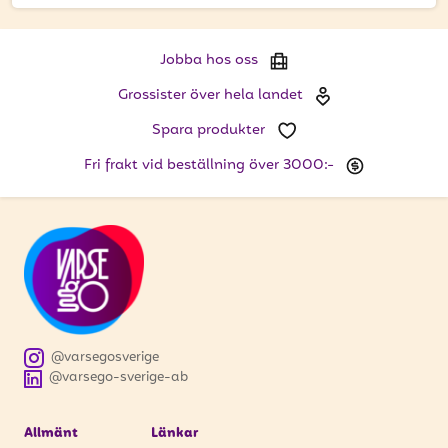
att få uppdateringar kring kampanjer?
Ange din e-postadress nedan för att ta del av våra
nyheter och erbjudanden.
Jobba hos oss
Grossister över hela landet
E-postadress
Spara produkter
Fri frakt vid beställning över 3000:-
PRENUMERERA
@varsegosverige
@varsego-sverige-ab
Allmänt
Länkar