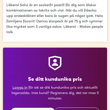
att få uppdateringar kring kampanjer?
Läkerol Salvi är en sockerfri pastill för dig som älskar
Ange din e-postadress nedan för att ta del av våra
kombinationen av lakrits och viol. När du vill fräscha
nyheter och erbjudanden.
upp andedräkten eller bara är sugen på något gott. Hela
familjens favorit! Denna storpack är på 75 g och rymmer
E-postadress
lika mycket som 3 vanliga askar. Läkerol - Makes people
talk
PRENUMERERA
Se ditt kundunika pris
Logga in
för att se ditt kundunika pris och aktuellt
lagersaldo. Inte kund? Registrera dig, det tar max 5
minuter.