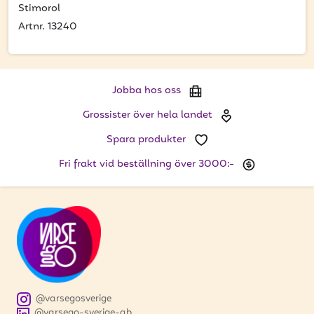
att få uppdateringar kring kampanjer?
Stimorol
Ange din e-postadress nedan för att ta del av våra
Artnr. 13240
nyheter och erbjudanden.
E-postadress
Jobba hos oss
Grossister över hela landet
Spara produkter
PRENUMERERA
Fri frakt vid beställning över 3000:-
@varsegosverige
@varsego-sverige-ab