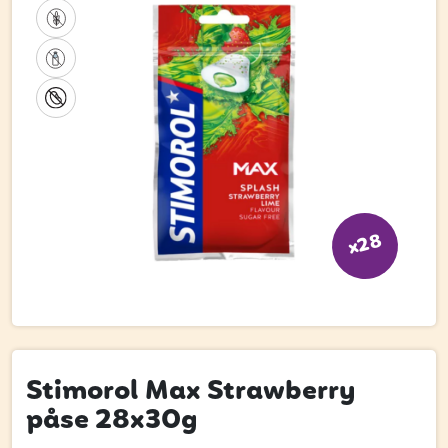
Bli kund
Hitta din grossist
Hållbarhet
Jobba hos oss
Kontakta oss
Om oss
x28
Glassutbildningar
Event
Logga in
Stimorol Max Strawberry
påse 28x30g
Vill du få erbjudanden och vara den första