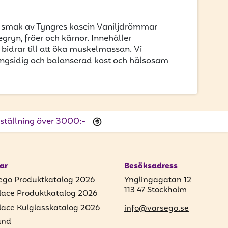
d smak av Tyngres kasein Vaniljdrömmar
ryn, fröer och kärnor. Innehåller
bidrar till att öka muskelmassan. Vi
gsidig och balanserad kost och hälsosam
beställning över 3000:-
ar
Besöksadress
ego Produktkatalog 2026
Ynglingagatan 12
113 47 Stockholm
lace Produktkatalog 2026
lace Kulglasskatalog 2026
info@varsego.se
und