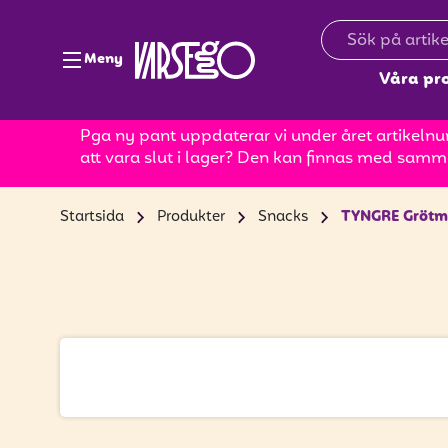
Meny
Våra pr
Pga ny pant uppdaterar vi under året artikelnum
att vara slut i lager? Den kan finnas med samm
Startsida
Produkter
Snacks
TYNGRE Grötm