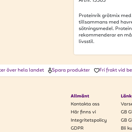
Artnr. 15565
Proteinrik grötmix me
tillsammans med havreg
sötningsmedel. Protein 
rekommenderar en mån
livsstil.
ter över hela landet
Spara produkter
Fri frakt vid 
Allmänt
Länk
Kontakta oss
Vars
Här finns vi
GB G
Integritetspolicy
GB G
GDPR
Bli k