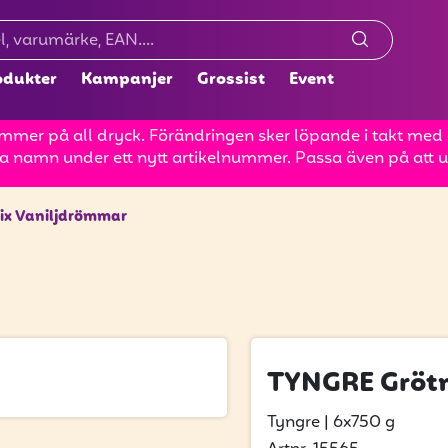
odukter
Kampanjer
Grossist
Event
mer på all dryck. Förändringen sker löpande i takt med at
a namn under ett nytt artikelnummer. Passa även på att up
ix Vaniljdrömmar
TYNGRE Gröt
Tyngre
|
6x750 g