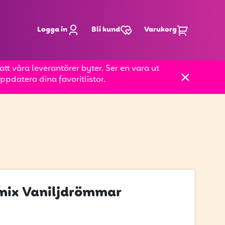
Logga in
Bli kund
Varukorg
t våra leverantörer byter. Ser en vara ut
pdatera dina favoritlistor.
mix Vaniljdrömmar