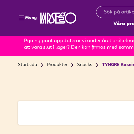
Meny
Våra pr
Pga ny pant uppdaterar vi under året artikelnum
att vara slut i lager? Den kan finnas med samm
Startsida
Produkter
Snacks
TYNGRE Kasein