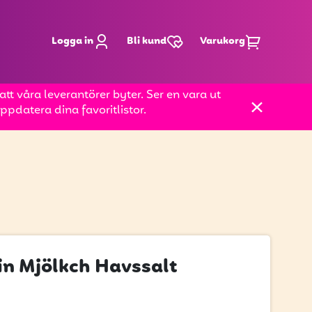
Logga in
Bli kund
Varukorg
t våra leverantörer byter. Ser en vara ut
pdatera dina favoritlistor.
n Mjölkch Havssalt