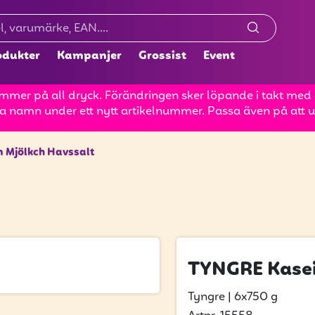
odukter
Kampanjer
Grossist
Event
mer på all dryck. Förändringen sker löpande i takt med at
a namn under ett nytt artikelnummer. Passa även på att up
 Mjölkch Havssalt
TYNGRE Kasei
Tyngre
|
6x750 g