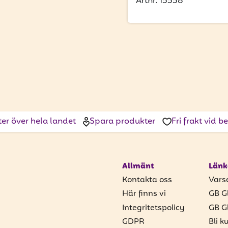
Artnr. 15558
ter över hela landet
Spara produkter
Fri frakt vid 
Allmänt
Länk
Kontakta oss
Vars
Här finns vi
GB G
Integritetspolicy
GB G
GDPR
Bli k