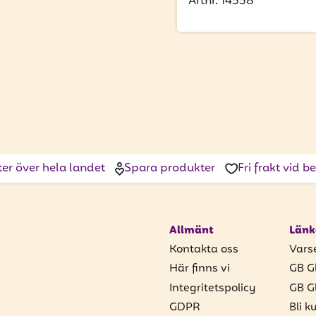
Artnr. 14558
ter över hela landet
Spara produkter
Fri frakt vid 
Allmänt
Länk
Kontakta oss
Vars
Här finns vi
GB G
Integritetspolicy
GB G
GDPR
Bli k