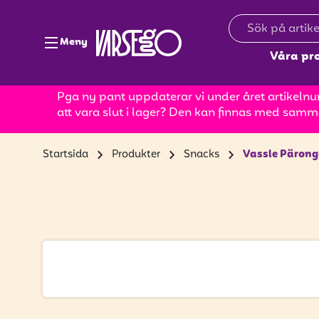
Meny
Våra pr
Pga ny pant uppdaterar vi under året artikelnum
att vara slut i lager? Den kan finnas med samm
Startsida
Produkter
Snacks
Vassle Pärong