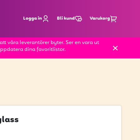
Logga in
Bli kund
Varukorg
t våra leverantörer byter. Ser en vara ut
pdatera dina favoritlistor.
glass