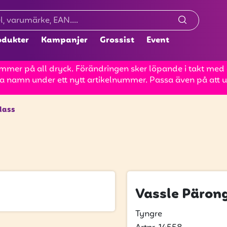
odukter
Kampanjer
Grossist
Event
mer på all dryck. Förändringen sker löpande i takt med at
a namn under ett nytt artikelnummer. Passa även på att up
lass
Vassle Päron
Tyngre