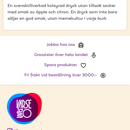
att få uppdateringar kring kampanjer?
En svensktillverkad kolsyrad dryck utan tillsatt socker
Ange din e-postadress nedan för att ta del av våra
med smak av äpple och citron. En dryck som inte bara
nyheter och erbjudanden.
säljer en god smak, utan memekultur i varje burk
E-postadress
Jobba hos oss
Grossister över hela landet
PRENUMERERA
Spara produkter
Fri frakt vid beställning över 3000:-