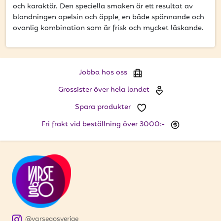
att få uppdateringar kring kampanjer?
och karaktär. Den speciella smaken är ett resultat av
blandningen apelsin och äpple, en både spännande och
Ange din e-postadress nedan för att ta del av våra
ovanlig kombination som är frisk och mycket läskande.
nyheter och erbjudanden.
E-postadress
Jobba hos oss
Grossister över hela landet
PRENUMERERA
Spara produkter
Fri frakt vid beställning över 3000:-
@varsegosverige