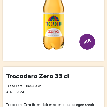
Bli kund
Hitta din grossist
Hållbarhet
Jobba hos oss
x18
Kontakta oss
Om oss
Glassutbildningar
Event
Trocadero Zero 33 cl
Logga in
Trocadero
|
18x330 ml
Artnr. 14761
Vill du få erbjudanden och vara den första
Trocadero Zero är en läsk med en alldeles egen smak