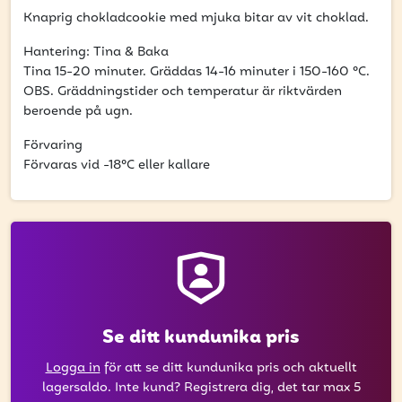
att få uppdateringar kring kampanjer?
Knaprig chokladcookie med mjuka bitar av vit choklad.
Ange din e-postadress nedan för att ta del av våra
nyheter och erbjudanden.
Hantering: Tina & Baka
Tina 15-20 minuter. Gräddas 14-16 minuter i 150-160 °C.
OBS. Gräddningstider och temperatur är riktvärden
E-postadress
beroende på ugn.
Förvaring
Förvaras vid -18°C eller kallare
PRENUMERERA
Se ditt kundunika pris
Logga in
för att se ditt kundunika pris och aktuellt
lagersaldo. Inte kund? Registrera dig, det tar max 5