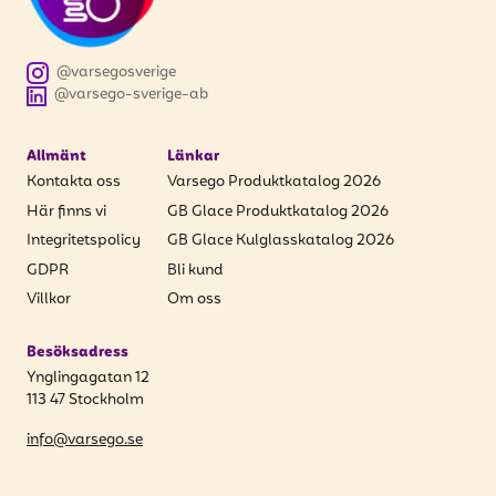
@varsegosverige
@varsego-sverige-ab
Allmänt
Länkar
Kontakta oss
Varsego Produktkatalog 2026
Här finns vi
GB Glace Produktkatalog 2026
Integritetspolicy
GB Glace Kulglasskatalog 2026
GDPR
Bli kund
Villkor
Om oss
Besöksadress
Ynglingagatan 12
113 47 Stockholm
info@varsego.se