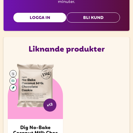
minuter.
LOGGA IN
BLI KUND
Liknande produkter
x12
Dig No-Bake