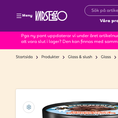
Meny
Våra pr
Pga ny pant uppdaterar vi under året artikelnum
att vara slut i lager? Den kan finnas med samm
Startsida
Produkter
Glass & slush
Glass