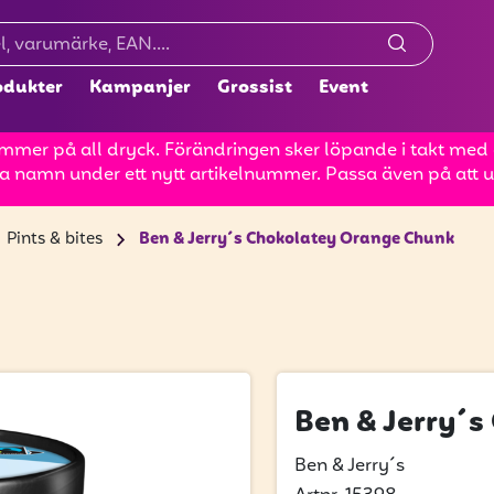
odukter
Kampanjer
Grossist
Event
mer på all dryck. Förändringen sker löpande i takt med at
a namn under ett nytt artikelnummer. Passa även på att up
Pints & bites
Ben & Jerry´s Chokolatey Orange Chunk
Ben & Jerry´
Ben & Jerry´s