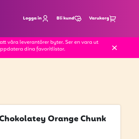
Logga in
Bli kund
Varukorg
t våra leverantörer byter. Ser en vara ut
pdatera dina favoritlistor.
s Chokolatey Orange Chunk