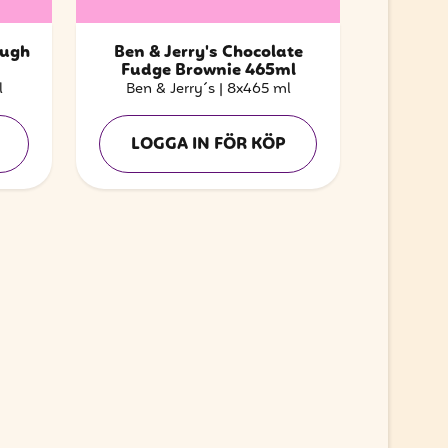
ough
Ben & Jerry's Chocolate
Fudge Brownie 465ml
l
Ben & Jerry´s
|
8x465 ml
LOGGA IN FÖR KÖP