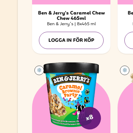
Ben & Jerry's Caramel Chew
Be
Chew 465ml
Ben & Jerry´s
|
8x465 ml
LOGGA IN FÖR KÖP
x8