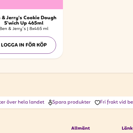
 & Jerry's Cookie Dough
S'wich Up 465ml
Ben & Jerry´s
|
8x465 ml
LOGGA IN FÖR KÖP
ter över hela landet
Spara produkter
Fri frakt vid 
Allmänt
Länk