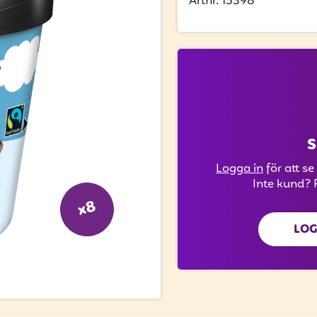
Artnr. 15398
S
Logga in
för att se
Inte kund? 
x8
LOG