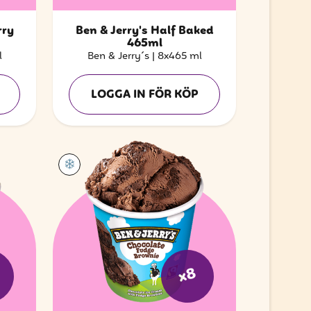
rry
Ben & Jerry's Half Baked
465ml
l
Ben & Jerry´s
|
8x465 ml
LOGGA IN FÖR KÖP
x8