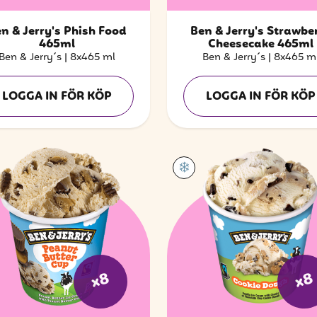
n & Jerry's Phish Food
Ben & Jerry's Strawbe
465ml
Cheesecake 465ml
Ben & Jerry´s
|
8x465 ml
Ben & Jerry´s
|
8x465 m
LOGGA IN FÖR KÖP
LOGGA IN FÖR KÖP
x8
x8