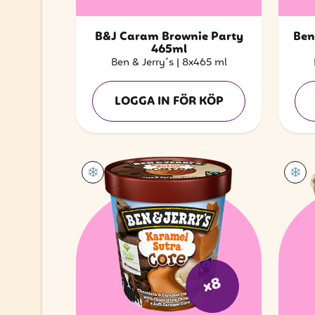
B&J Caram Brownie Party
Ben
465ml
Ben & Jerry´s
|
8x465 ml
LOGGA IN FÖR KÖP
x8