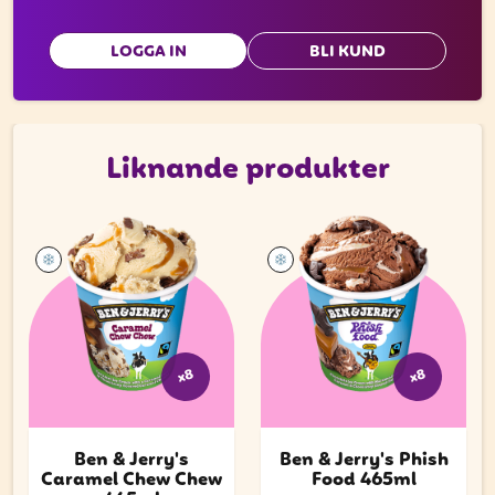
LOGGA IN
BLI KUND
Liknande produkter
x8
x8
Ben & Jerry's
Ben & Jerry's Phish
Caramel Chew Chew
Food 465ml