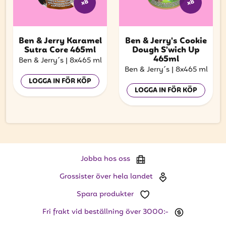
x8
x8
Ben & Jerry Karamel
Ben & Jerry's Cookie
Sutra Core 465ml
Dough S'wich Up
465ml
Ben & Jerry´s
|
8x465 ml
Ben & Jerry´s
|
8x465 ml
LOGGA IN FÖR KÖP
LOGGA IN FÖR KÖP
Jobba hos oss
Grossister över hela landet
Spara produkter
Fri frakt vid beställning över 3000:-