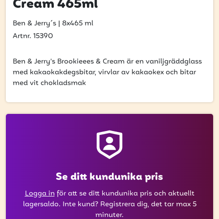
Cream 465ml
att få uppdateringar kring kampanjer?
Ange din e-postadress nedan för att ta del av våra
Ben & Jerry´s
|
8x465 ml
nyheter och erbjudanden.
Artnr. 15390
E-postadress
Ben & Jerry's Brookieees & Cream är en vaniljgräddglass
med kakaokakdegsbitar, virvlar av kakaokex och bitar
med vit chokladsmak
PRENUMERERA
Se ditt kundunika pris
Logga in
för att se ditt kundunika pris och aktuellt
lagersaldo. Inte kund? Registrera dig, det tar max 5
minuter.