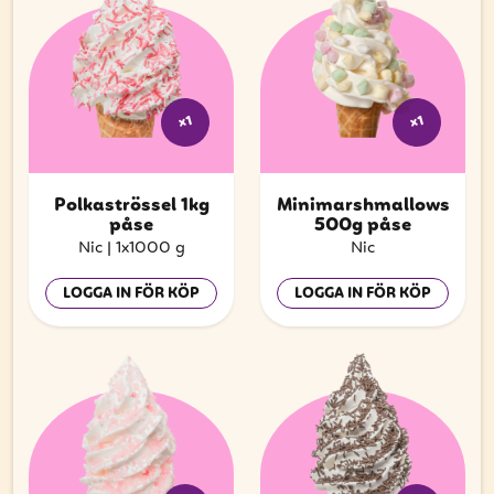
x1
x1
Polkaströssel 1kg
Minimarshmallows
påse
500g påse
Nic
|
1x1000 g
Nic
LOGGA IN FÖR KÖP
LOGGA IN FÖR KÖP