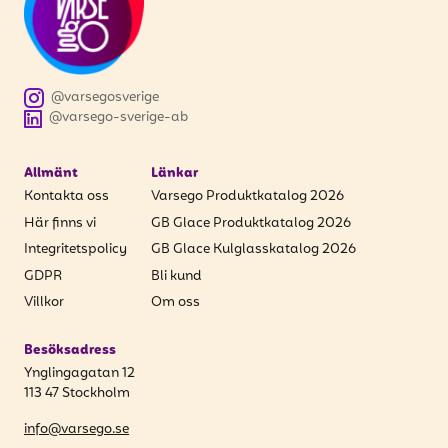
@varsegosverige
@varsego-sverige-ab
Allmänt
Länkar
Kontakta oss
Varsego Produktkatalog 2026
Här finns vi
GB Glace Produktkatalog 2026
Integritetspolicy
GB Glace Kulglasskatalog 2026
GDPR
Bli kund
Villkor
Om oss
Besöksadress
Ynglingagatan 12
113 47 Stockholm
info@varsego.se