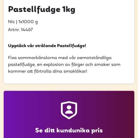
få uppdateringar kring kampanjer?
Pastellfudge 1kg
Ange din e-postadress nedan för att ta del av våra nyheter
och erbjudanden.
Nic
|
1x1000 g
Artnr. 14467
E-postadress
Upptäck vår strålande Pastellfudge!
Fixa sommarkänslorna med vår oemotståndliga
pastellfudge, en explosion av färger och smaker som
PRENUMERERA
kommer att förtrolla dina smaklökar!
Se ditt kundunika pris