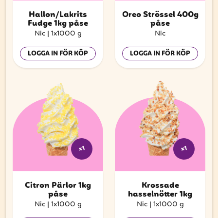
Hallon/Lakrits
Oreo Strössel 400g
Fudge 1kg påse
påse
Nic
|
1x1000 g
Nic
LOGGA IN FÖR KÖP
LOGGA IN FÖR KÖP
x1
x1
Citron Pärlor 1kg
Krossade
påse
hasselnötter 1kg
Nic
|
1x1000 g
Nic
|
1x1000 g