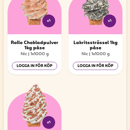
x1
x1
Rollo Chokladpulver
Lakritsströssel 1kg
1kg påse
påse
Nic
|
1x1000 g
Nic
|
1x1000 g
LOGGA IN FÖR KÖP
LOGGA IN FÖR KÖP
x1