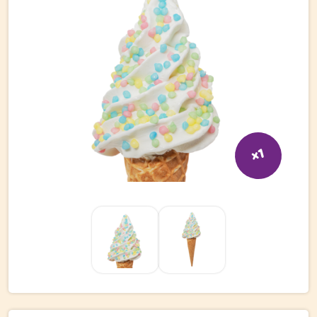
Bli kund
Hitta din grossist
Hållbarhet
Jobba hos oss
Kontakta oss
x1
Om oss
Glassutbildningar
Event
Logga in
Vill du få erbjudanden och vara den första att