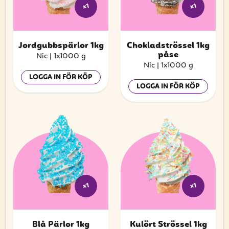
x1
x1
Jordgubbspärlor 1kg
Chokladströssel 1kg
påse
Nic
|
1x1000 g
Nic
|
1x1000 g
LOGGA IN FÖR KÖP
LOGGA IN FÖR KÖP
x1
x1
Blå Pärlor 1kg
Kulört Strössel 1kg