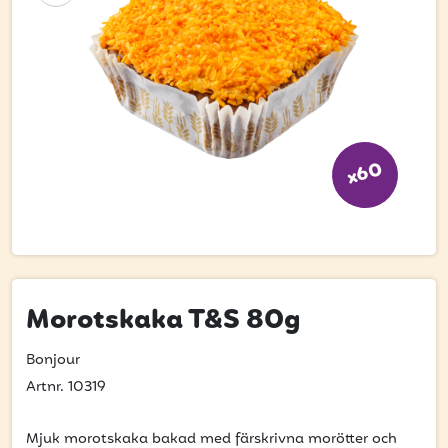
Bli kund
Hitta din grossist
Hållbarhet
Jobba hos oss
x60
Kontakta oss
Om oss
Glassutbildningar
Event
Morotskaka T&S 80g
Logga in
Bonjour
Artnr. 10319
Vill du få erbjudanden och vara den första
Mjuk morotskaka bakad med färskrivna morötter och