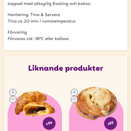
att få uppdateringar kring kampanjer?
toppad med sötsyrlig frosting och kokos.
Ange din e-postadress nedan för att ta del av våra
Hantering: Tina & Servera
nyheter och erbjudanden.
Tina ca 20 min i rumstemperatur.
E-postadress
Förvaring
Förvaras vid -18°C eller kallare.
PRENUMERERA
Liknande produkter
x36
x55