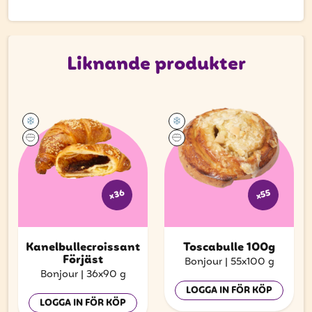
att få uppdateringar kring kampanjer?
Ange din e-postadress nedan för att ta del av våra
nyheter och erbjudanden.
Liknande produkter
E-postadress
PRENUMERERA
x36
x55
Kanelbullecroissant
Toscabulle 100g
Förjäst
Bonjour
|
55x100 g
Bonjour
|
36x90 g
LOGGA IN FÖR KÖP
LOGGA IN FÖR KÖP