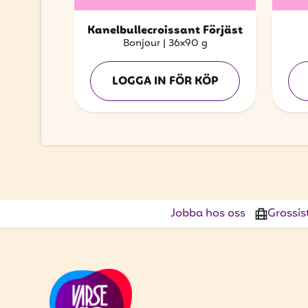
Kanelbullecroissant Förjäst
Bonjour
|
36x90 g
LOGGA IN FÖR KÖP
Jobba hos oss
Grossis