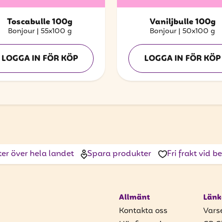
Toscabulle 100g
Vaniljbulle 100g
Bonjour
|
55x100 g
Bonjour
|
50x100 g
LOGGA IN FÖR KÖP
LOGGA IN FÖR KÖP
ter över hela landet
Spara produkter
Fri frakt vid 
Allmänt
Länk
Kontakta oss
Vars