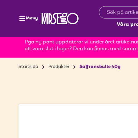
Meny
Våra pr
Pga ny pant uppdaterar vi under året artikelnum
att vara slut i lager? Den kan finnas med samm
Startsida
Produkter
Saffransbulle 40g