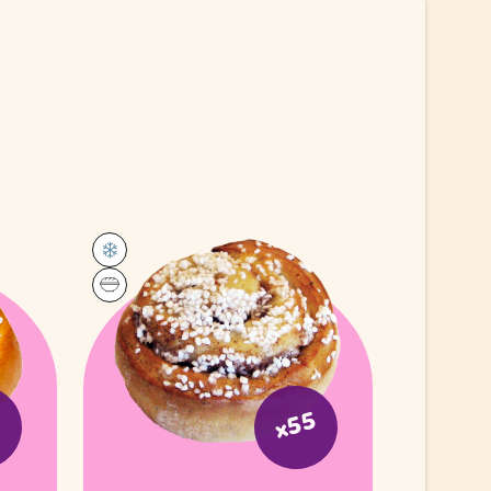
0
x55