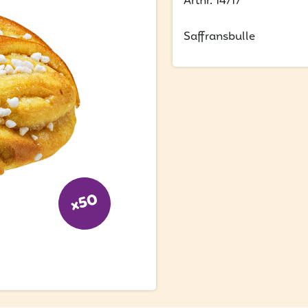
Artnr. 14717
Saffransbulle
x50