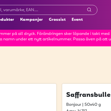
odukter
Kampanjer
Grossist
Event
mer på all dryck. Förändringen sker löpande i takt med at
a namn under ett nytt artikelnummer. Passa även på att up
Saffransbull
Bonjour
|
50x40 g