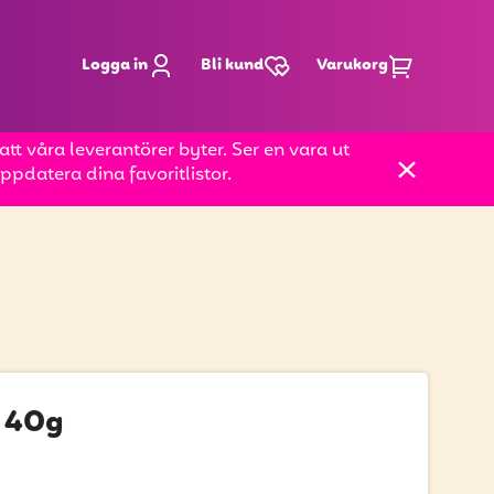
Logga in
Bli kund
Varukorg
t våra leverantörer byter. Ser en vara ut
pdatera dina favoritlistor.
e 40g